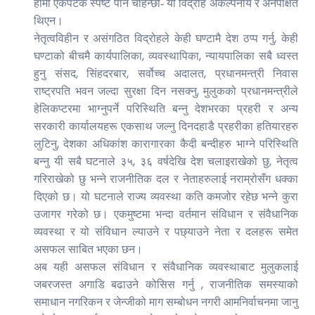
हामी एकपटक स्पष्ट पार्न चाहन्छौं- यो विद्रोह अकल्पनीय र अनपेक्षित
थिएन।
,
नेतृत्वविहीन र असंगठित विद्रोहले केही घण्टामै देश ठप्प गर्नु
केही
,
,
घण्टाको बीचमै कार्यपालिका
व्यवस्थापिका
न्यायपालिका सबै ध्वस्त
,
,
,
हुनु संसद
सिंहदरबार
सर्वोच्च अदालत
प्रधानमन्त्री निवास
,
राष्ट्रपति भवन जल्दा सुरक्षा दिन नसक्नु
मुलुकको प्रधानमन्त्रीले
हेलिकप्टरमा भाग्नुपर्ने परिस्थिति बन्नु देशभरका प्रहरी र अन्य
सरकारी कार्यालयहरू एकसाथ जल्नु दिनदहाडै प्रहरीका हतियारहरु
,
लुटिनु
देशका अधिकांश कारागारका कैदी बन्दीहरु भाग्ने परिस्थिति
,
,
बन्नु यी सबै घटनाले ३५
३६ वर्षदेखि देश चलाइराखेको छु
नेतृत्व
गरिराखेको छु भन्ने राजनीतिक दल र नेताहरुलाई नराम्रोसँग धक्का
दिएको छ। यो घटनाले राज्य व्यवस्था कति कमजोर रहेछ भन्ने कुरा
उजागर गरेको छ। एकमुष्टमा भन्दा वर्तमान संविधान र संवैधानिक
व्यवस्था र यो संविधान ल्याउने र पछ्याउने नेता र दलहरू समेत
असफल साबित भएका छन।
अब यही असफल संविधान र संवैधानिक व्यवस्थाबाट मुलुकलाई
,
जबरजस्त अगाडि बढाउने कोसिस गर्नु
राजनीतिक समस्याको
समाधान नगरिकन र जेन्जीको माग सम्बोधन नगरी आमनिर्वाचनमा जानु