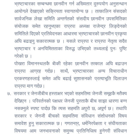
भ्रष्टाचारका सम्बन्धमा छानवीन गर्न अख्यितार दुरुपयोग अनुसन्धान
आयोगले देखाएको सक्रियता स्वागतयोग्य छ । तत्कालिन संसदको
सार्वजनिक लेखा समिति अन्तर्गतको संसदीय छानवीन उपसमितिका
संयोजक समेत रहनुभएका राप्रपा अध्यक्ष राजेन्द्र लिङ्देनको
समितिले दिएको प्रतिवेदनका आधारमा भ्रष्टाचारको छानवीन प्रकृया
अघि बढाइनु सकारात्मक छ । यसले राप्रपा र राप्रपा नेतृत्व सदैव
भ्रष्टाचार र अनयिमितताका विरुद्ध उभिएको तथ्यलाई पुनः पुष्टि
गरेको छ ।
पोखरा विमानस्थलकै बॅाकी रहेका छानवीन तत्काल अघि बढाउन
,
राप्रपा आग्रह गर्दछ। साथै
भ्रष्टाचारका अन्य विचाराधीन
प्रकरणहरुलाई समेत अघि बढाई सुशासनको प्रत्याभूति दिलाउन
राप्रपा माग गर्दछ।
७.
सरकार र जेनजीबीच हस्ताक्षर भएको सहमतिमा जेनजी समूहकै मतैक्य
देखिएन । परिवर्तनको पक्षधर जेनजी पुस्ताकै बीच साझा धारणा बन्न
,
नसक्नुले स्पष्ट पार्दछ कि त्यस सहमति अपुरो छ
अपूर्ण छ। तथापि
सरकार र जेनजी बीचको सहमतिमा संविधान संशोधनको विषय
,
समावेश हुनु सकारात्मक छ। गणतन्त्र
धर्मनिरपेक्षता र संघीयताका
विषयमा आम जनभावनाको समुच्च प्रतिनिधित्व हुनेगरी संविधान