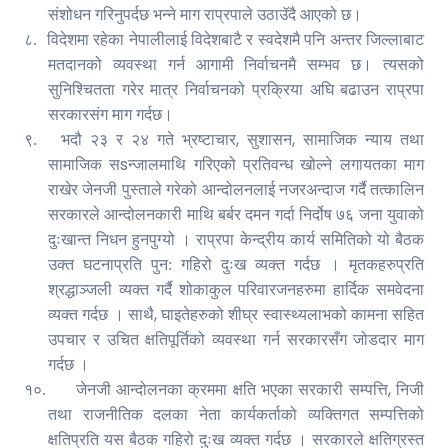
संशोधन गरिनुपर्दछ भन्ने माग राप्रपाले उठाउॅदै आएको छ।
८.
विदेशमा रहेका नेपालीलाई विदेशबाटै र स्वदेशमै पनि अन्तर जिल्लाबाट
मतदानको व्यवस्था गर्न आगामी निर्वाचनमै सम्भव छ। त्यसको
सुनिश्चितता गरेर मात्र निर्वाचनको प्रक्रिया अघि बढाउन राप्रपा
सरकारसंग माग गर्दछ।
,
,
९.
भदौ २३ र २४ गते भ्रष्टाचार
सुशासन
सामाजिक न्याय तथा
s
सामाजिक स
न्जालमाथि गरिएको प्रतिवन्ध खोल्ने लगायतका माग
राखेर जेनजी पुस्ताले गरेको आन्दोलनलाई नजरअन्दाज गर्दै तत्कालिन
सरकारले आन्दोलनकारी माथि बर्बर दमन गर्दा निर्दोष ७६ जना युवाको
दुःखान्त निधन हुनपुग्यो । राप्रपा केन्द्रीय कार्य समितिको यो बैठक
उक्त घटनाप्रति पुन: गहिरो दुःख व्यक्त गर्दछ । मृतकहरुप्रति
श्रद्धाञ्जली व्यक्त गर्दै शोकाकुल परिवारजनहरुमा हार्दिक समवेदना
,
व्यक्त गर्दछ । साथै
घाइतेहरुको शीघ्र स्वास्थ्यलाभको कामना सहित
उपचार र उचित क्षतिपूर्तिको व्यवस्था गर्न सरकारसँग जोडदार माग
गर्दछ ।
,
१०.
जेनजी आन्दोलनका क्रममा क्षति भएका सरकारी सम्पत्ति
निजी
तथा राजनीतिक दलका नेता कार्यकर्ताको व्यक्तिगत सम्पत्तिको
क्षतिप्रति यस बैठक गहिरो दुःख व्यक्त गर्दछ । सरकारले क्षतिग्रस्त