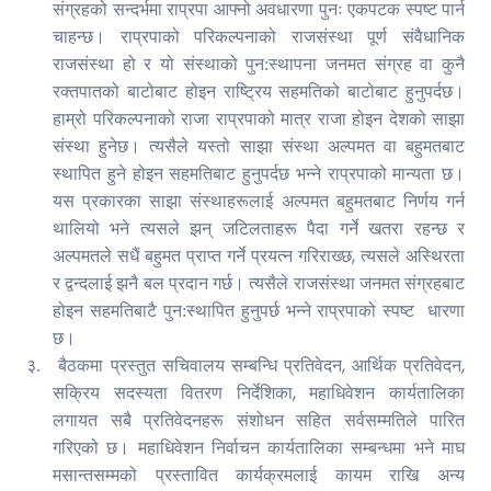
संग्रहको सन्दर्भमा राप्रपा आफ्नो अवधारणा पुनः एकपटक स्पष्ट पार्न
चाहन्छ। राप्रपाको परिकल्पनाको राजसंस्था पूर्ण संवैधानिक
राजसंस्था हो र यो संस्थाको पुन:स्थापना जनमत संग्रह वा कुनै
रक्तपातको बाटोबाट होइन राष्ट्रिय सहमतिको बाटोबाट हुनुपर्दछ।
हाम्रो परिकल्पनाको राजा राप्रपाको मात्र राजा होइन देशको साझा
संस्था हुनेछ। त्यसैले यस्तो साझा संस्था अल्पमत वा बहुमतबाट
स्थापित हुने होइन सहमतिबाट हुनुपर्दछ भन्ने राप्रपाको मान्यता छ।
यस प्रकारका साझा संस्थाहरूलाई अल्पमत बहुमतबाट निर्णय गर्न
थालियो भने त्यसले झन् जटिलताहरू पैदा गर्ने खतरा रहन्छ र
,
अल्पमतले सधैं बहुमत प्राप्त गर्ने प्रयत्न गरिराख्छ
त्यसले अस्थिरता
र द्वन्दलाई झनै बल प्रदान गर्छ। त्यसैले राजसंस्था जनमत संग्रहबाट
होइन सहमतिबाटै पुन:स्थापित हुनुपर्छ भन्ने राप्रपाको स्पष्ट
धारणा
छ।
,
,
३.
बैठकमा प्रस्तुत सचिवालय सम्बन्धि प्रतिवेदन
आर्थिक प्रतिवेदन
,
सक्रिय सदस्यता वितरण निर्देशिका
महाधिवेशन कार्यतालिका
लगायत सबै प्रतिवेदनहरू संशोधन सहित सर्वसम्मतिले पारित
गरिएको छ। महाधिवेशन निर्वाचन कार्यतालिका सम्बन्धमा भने माघ
मसान्तसम्मको प्रस्तावित कार्यक्रमलाई कायम राखि अन्य