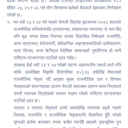
बैठक सम्पन्न भएको छ। अध्यक्ष राजेन्द्र लिङ्देनको अध्यक्षतामा ०८२
,
मंसिर २४
२५ र २६ गते तीन दिनसम्म चलेको बैठकले देहायका निर्णयहरु
गरेको छ:-
१.
गत भदौ २३ र २४ गते भएको जेनजी विद्रोह मूलरूपमा २०४६ सालको
,
राजनीतिक परिवर्तनपछि प्रजातन्त्र
लोकतन्त्र गणतन्त्र जे नाम दिए
,
पनि मूल रुपमा देशमा निरन्तर रूपमा विकसित निषेधको राजनीति
,
,
,
चरम भ्रष्टाचार
बेरोजगारी
संवैधानिक अङ्गहरूमाथिको दलीयकरण
,
सत्ता लिप्सा
सत्ता केन्द्रित वैदेशिक सम्बन्धको दुष्परिणाम हो भन्ने
राष्ट्रिय प्रजातन्त्र पार्टीको ठहर गर्दछ।
सतहमा हेर्दा भदौ २३ र २४ गतेको घटना अकल्पनीय जस्तो लागे पनि
\
माथि उल्लेखित विकृति विसंगतिमा ३५
३६ वर्षदेखि नेपालको
राजनीतिमा नेतृत्व गर्दै आएका मुख्य राजनीतिक दल र तिनका
नेताहरूको संलग्नताका कारण नेपाली समाजमा उत्पन्न चरम निराशाले
यस्तो भयानक विद्रोहको स्वरूप ग्रहण गरेको राष्ट्रिय प्रजातन्त्र
पार्टीको ठहर छ।
राप्रपा र राप्रपा नेतृत्वले लामो समयदेखि जनतामा बढ्दै गएको
,
निराशा
राजनीति र राजनीतिक नेतृत्वप्रति विकसित हुँदै गरेको
घृणाको बारेमा बारम्बार रुपमा सचेत गराउँदै आएको पृष्ठभूमिमा पुन