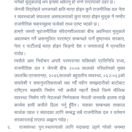
भनेको मुलुकलाई थप द्वन्दमा धकेल्नु हो भन्ने राप्रपाको ठहर छ।
जेनजी विद्रोहले धनजनको क्षति मात्र होइन कुनै राजनीतिक दल नेता
र व्यवस्थाको सफलता असफलताको कुरा मात्र होइन मुलुक नै गम्भीर
राजनीतिक चक्रव्युहमा फसेको तथ्य प्रष्ट भएको छ।
हाम्रो जस्तो भूराजनीतिक संवेदनशीलताका बीच अवस्थित मुलुकले
,
अवलम्बन गर्ने असन्तुलित परराष्ट्र सम्बन्धले पार्ने दुष्प्रभाव सरकार
नेता र पार्टीलाई मात्र होइन सिङ्गो देश र जनतालाई नै प्रभावित
पार्दछ।
,
त्यसैले आम निर्वाचन अगावै परम्परागत शक्तिको प्रतिनिधि राजा
राजनीतिक दल र जेनजी बीच २००७ सालको परिवर्तनको मुख्य
,
,
उपलब्धि प्रजातन्त्र
२०४६सालको बहुदलीय व्यवस्था
०६२/०६३को
समावेशी र समानुपातिकताको रक्षा गर्दै नवीन समझदारीको बाटोबाट
राष्ट्रिय सहमति निर्माण गरी कसैले नहार्ने देशले जित्ने मौलिक
व्यवस्था निर्माण गरि नेपालको निर्णयकत्व नेपाली जनताकै हातमा राख्ने
कार्यमा हामी कसैले ढिला गर्नु हुँदैन। यसका सम्बन्धमा तत्काल
सार्थक पहल र संवादका लागि सम्बद्ध सबै राजनीतिक दल र वर्तमान
सरकारलाई राप्रपा आह्वान गर्दछ।
२.
राजसंस्था पुनःस्थापनाको लागि यदाकदा उठ्ने गरेको जनमत