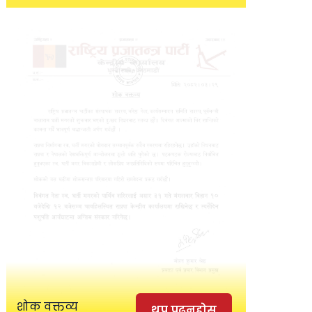
शोक वक्तव्य
थप पढ्नुहोस्