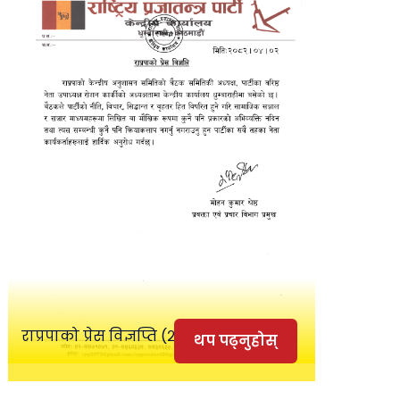
राप्रपाको प्रेस विज्ञप्ति (२०८२।0४।०२)
थप पढ्नुहोस्