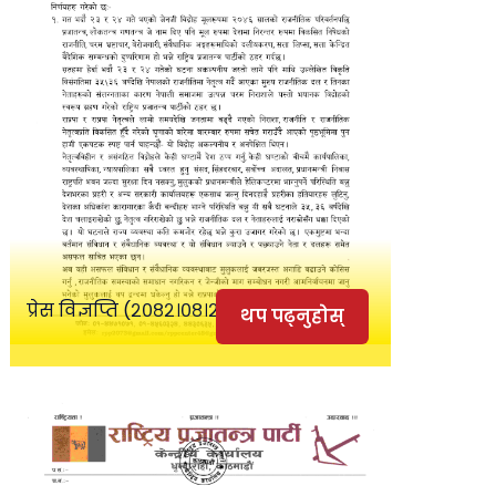
प्रेस विज्ञप्ति (२०८२।०८।२६)
थप पढ्नुहोस्