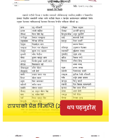
राप्रपाको प्रेस विज्ञप्ति (२०८२।०४।१५)
थप पढ्नुहोस्