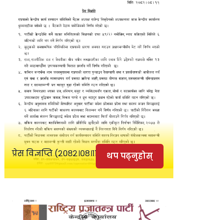
प्रेस विज्ञप्ति (२०८२।०८।११)
थप पढ्नुहोस्