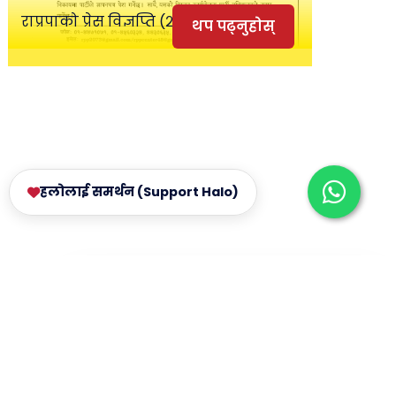
राप्रपाको प्रेस विज्ञप्ति (२०८२।०३।१९)
थप पढ्नुहोस्
हलोलाई समर्थन (Support Halo)
×
तपाईंको स्कोर: 0 / 500