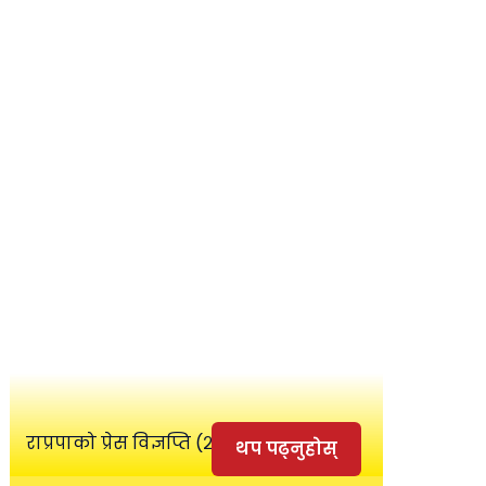
राप्रपाको प्रेस विज्ञप्ति (२०८२।0४।०२)
थप पढ्नुहोस्