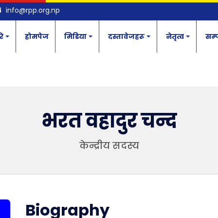
info@rpp.org.np
रे
होमपेज
मिडिया
दस्तावेजहरू
नेतृत्व
सम्प
भरत वहादुर चन्द
केन्द्रीय सदस्य
Biography