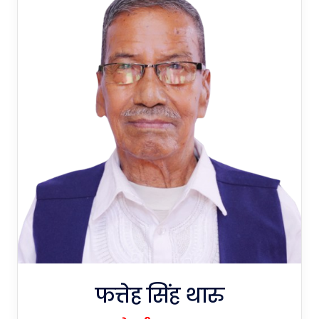
फत्तेह सिंह थारु