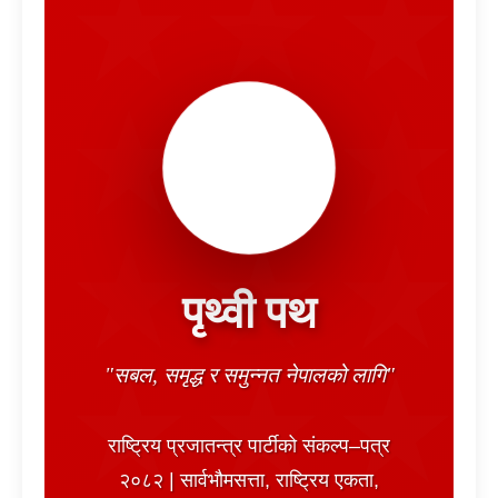
हलो
पृथ्वी पथ
"सबल, समृद्ध र समुन्नत नेपालको लागि"
राष्ट्रिय प्रजातन्त्र पार्टीको संकल्प–पत्र
२०८२ | सार्वभौमसत्ता, राष्ट्रिय एकता,