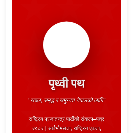
हलो
पृथ्वी पथ
"सबल, समृद्ध र समुन्नत नेपालको लागि"
राष्ट्रिय प्रजातन्त्र पार्टीको संकल्प–पत्र
२०८२ | सार्वभौमसत्ता, राष्ट्रिय एकता,