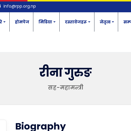
info@rpp.org.np
रे
होमपेज
मिडिया
दस्तावेजहरू
नेतृत्व
सम्प
रीना गुरुङ
सह-महामन्त्री
Biography