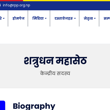
info@rpp.org.np
रे
होमपेज
मिडिया
दस्तावेजहरू
नेतृत्व
सम्प
शत्रुधन महासेठ
केन्द्रीय सदस्य
Biography